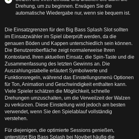
Drehung, um zu beginnen. Erwägen Sie die
automatische Wiedergabe nur, wenn sie bequem ist.
Die Einsatzgrenzen für den Big Bass Splash Slot sollten
im Einsatzwähler im Spiel überprüft werden, da die
genauen Böden und Kappen unterschiedlich sein können.
Die Benutzeroberfläche zeigt normalerweise Ihren
Kontostand, Ihren aktuellen Einsatz, die Spin-Taste und die
Zusammenfassung des letzten Gewinns an. Die
Auszahlungstabelle erläutert Symbolwerte und
Funktionsregeln, während das Einstellungsmenü Optionen
für Ton, Animation und Geschwindigkeit enthalten kann.
Viele Spieler schätzen die Möglichkeit, schnelle
Drehungen umzuschalten, um die Verweilzeit der Walzen
zu verkürzen. Diese Einstellung wird jedoch am besten
verwendet, wenn Sie den Spielablauf vollständig
verstehen.
Für diejenigen, die optimierte Sessions genießen,
unterstützt Big Bass Splash bei Novibet häufig die