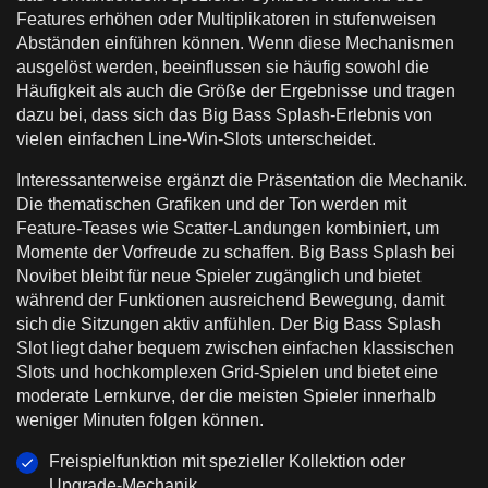
Features erhöhen oder Multiplikatoren in stufenweisen
Abständen einführen können. Wenn diese Mechanismen
ausgelöst werden, beeinflussen sie häufig sowohl die
Häufigkeit als auch die Größe der Ergebnisse und tragen
dazu bei, dass sich das Big Bass Splash-Erlebnis von
vielen einfachen Line-Win-Slots unterscheidet.
Interessanterweise ergänzt die Präsentation die Mechanik.
Die thematischen Grafiken und der Ton werden mit
Feature-Teases wie Scatter-Landungen kombiniert, um
Momente der Vorfreude zu schaffen. Big Bass Splash bei
Novibet bleibt für neue Spieler zugänglich und bietet
während der Funktionen ausreichend Bewegung, damit
sich die Sitzungen aktiv anfühlen. Der Big Bass Splash
Slot liegt daher bequem zwischen einfachen klassischen
Slots und hochkomplexen Grid-Spielen und bietet eine
moderate Lernkurve, der die meisten Spieler innerhalb
weniger Minuten folgen können.
Freispielfunktion mit spezieller Kollektion oder
Upgrade-Mechanik