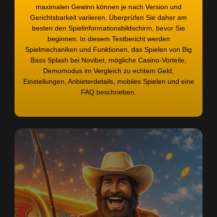
maximalen Gewinn können je nach Version und
Gerichtsbarkeit variieren. Überprüfen Sie daher am
besten den Spielinformationsbildschirm, bevor Sie
beginnen. In diesem Testbericht werden
Spielmechaniken und Funktionen, das Spielen von Big
Bass Splash bei Novibet, mögliche Casino-Vorteile,
Demomodus im Vergleich zu echtem Geld,
Einstellungen, Anbieterdetails, mobiles Spielen und eine
FAQ beschrieben.