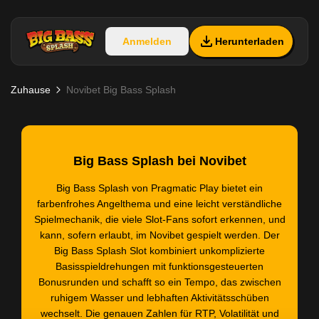
Anmelden
Herunterladen
Zuhause
Novibet Big Bass Splash
Big Bass Splash bei Novibet
Big Bass Splash von Pragmatic Play bietet ein
farbenfrohes Angelthema und eine leicht verständliche
Spielmechanik, die viele Slot-Fans sofort erkennen, und
kann, sofern erlaubt, im Novibet gespielt werden. Der
Big Bass Splash Slot kombiniert unkomplizierte
Basisspieldrehungen mit funktionsgesteuerten
Bonusrunden und schafft so ein Tempo, das zwischen
ruhigem Wasser und lebhaften Aktivitätsschüben
wechselt. Die genauen Zahlen für RTP, Volatilität und