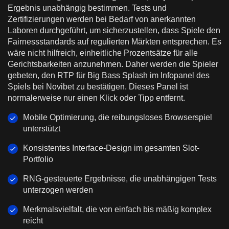
Ergebnis unabhängig bestimmen. Tests und
Zertifizierungen werden bei Bedarf von anerkannten
Laboren durchgeführt, um sicherzustellen, dass Spiele den
Fairnessstandards auf regulierten Märkten entsprechen. Es
wäre nicht hilfreich, einheitliche Prozentsätze für alle
Gerichtsbarkeiten anzunehmen. Daher werden die Spieler
gebeten, den RTP für Big Bass Splash im Infopanel des
Spiels bei Novibet zu bestätigen. Dieses Panel ist
normalerweise nur einen Klick oder Tipp entfernt.
Mobile Optimierung, die reibungsloses Browserspiel
unterstützt
Konsistentes Interface-Design im gesamten Slot-
Portfolio
RNG-gesteuerte Ergebnisse, die unabhängigen Tests
unterzogen werden
Merkmalsvielfalt, die von einfach bis mäßig komplex
reicht