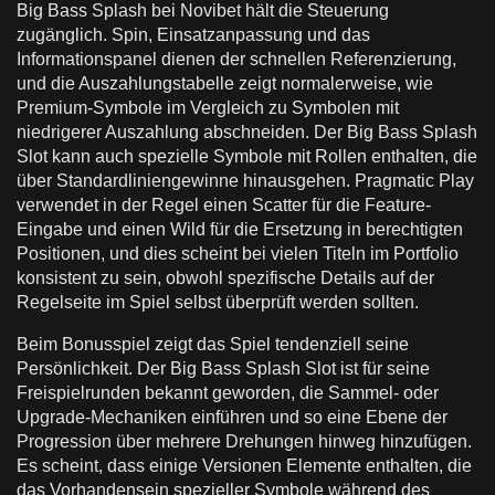
Big Bass Splash bei Novibet hält die Steuerung
zugänglich. Spin, Einsatzanpassung und das
Informationspanel dienen der schnellen Referenzierung,
und die Auszahlungstabelle zeigt normalerweise, wie
Premium-Symbole im Vergleich zu Symbolen mit
niedrigerer Auszahlung abschneiden. Der Big Bass Splash
Slot kann auch spezielle Symbole mit Rollen enthalten, die
über Standardliniengewinne hinausgehen. Pragmatic Play
verwendet in der Regel einen Scatter für die Feature-
Eingabe und einen Wild für die Ersetzung in berechtigten
Positionen, und dies scheint bei vielen Titeln im Portfolio
konsistent zu sein, obwohl spezifische Details auf der
Regelseite im Spiel selbst überprüft werden sollten.
Beim Bonusspiel zeigt das Spiel tendenziell seine
Persönlichkeit. Der Big Bass Splash Slot ist für seine
Freispielrunden bekannt geworden, die Sammel- oder
Upgrade-Mechaniken einführen und so eine Ebene der
Progression über mehrere Drehungen hinweg hinzufügen.
Es scheint, dass einige Versionen Elemente enthalten, die
das Vorhandensein spezieller Symbole während des