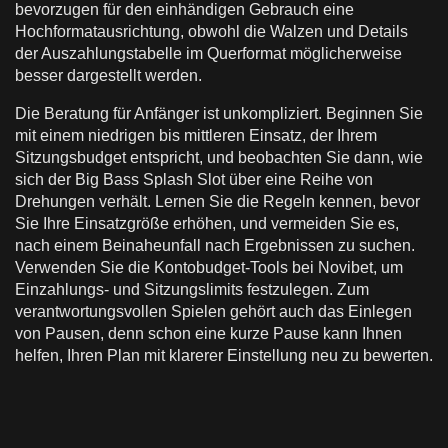
bevorzugen für den einhändigen Gebrauch eine
Hochformatausrichtung, obwohl die Walzen und Details
der Auszahlungstabelle im Querformat möglicherweise
besser dargestellt werden.
Die Beratung für Anfänger ist unkompliziert. Beginnen Sie
mit einem niedrigen bis mittleren Einsatz, der Ihrem
Sitzungsbudget entspricht, und beobachten Sie dann, wie
sich der Big Bass Splash Slot über eine Reihe von
Drehungen verhält. Lernen Sie die Regeln kennen, bevor
Sie Ihre Einsatzgröße erhöhen, und vermeiden Sie es,
nach einem Beinaheunfall nach Ergebnissen zu suchen.
Verwenden Sie die Kontobudget-Tools bei Novibet, um
Einzahlungs- und Sitzungslimits festzulegen. Zum
verantwortungsvollen Spielen gehört auch das Einlegen
von Pausen, denn schon eine kurze Pause kann Ihnen
helfen, Ihren Plan mit klarerer Einstellung neu zu bewerten.