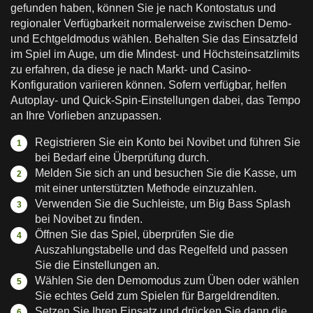
gefunden haben, können Sie je nach Kontostatus und
regionaler Verfügbarkeit normalerweise zwischen Demo-
und Echtgeldmodus wählen. Behalten Sie das Einsatzfeld
im Spiel im Auge, um die Mindest- und Höchsteinsatzlimits
zu erfahren, da diese je nach Markt- und Casino-
Konfiguration variieren können. Sofern verfügbar, helfen
Autoplay- und Quick-Spin-Einstellungen dabei, das Tempo
an Ihre Vorlieben anzupassen.
Registrieren Sie ein Konto bei Novibet und führen Sie
bei Bedarf eine Überprüfung durch.
Melden Sie sich an und besuchen Sie die Kasse, um
mit einer unterstützten Methode einzuzahlen.
Verwenden Sie die Suchleiste, um Big Bass Splash
bei Novibet zu finden.
Öffnen Sie das Spiel, überprüfen Sie die
Auszahlungstabelle und das Regelfeld und passen
Sie die Einstellungen an.
Wählen Sie den Demomodus zum Üben oder wählen
Sie echtes Geld zum Spielen für Bargeldrenditen.
Setzen Sie Ihren Einsatz und drücken Sie dann die