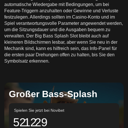
automatische Wiedergabe mit Bedingungen, um bei
Feature-Triggern anzuhalten oder Gewinne und Verluste
festzulegen. Allerdings sollten im Casino-Konto und im
Spiel verantwortungsvolle Parameter angewendet werden,
um die Sitzungsdauer und die Ausgaben bequem zu
verwalten. Der Big Bass Splash Slot bleibt auch auf
kleineren Bildschirmen lesbar, aber wenn Sie neu in der
Mechanik sind, kann es hilfreich sein, das Info-Panel für
die ersten paar Drehungen offen zu halten, bis Sie den
Symbolsatz erkennen.
Großer Bass-Splash
Spielen Sie jetzt bei Novibet
52
12
28