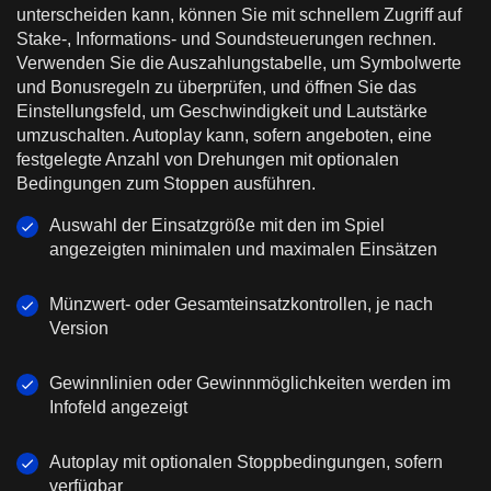
unterscheiden kann, können Sie mit schnellem Zugriff auf
Stake-, Informations- und Soundsteuerungen rechnen.
Verwenden Sie die Auszahlungstabelle, um Symbolwerte
und Bonusregeln zu überprüfen, und öffnen Sie das
Einstellungsfeld, um Geschwindigkeit und Lautstärke
umzuschalten. Autoplay kann, sofern angeboten, eine
festgelegte Anzahl von Drehungen mit optionalen
Bedingungen zum Stoppen ausführen.
Auswahl der Einsatzgröße mit den im Spiel
angezeigten minimalen und maximalen Einsätzen
Münzwert- oder Gesamteinsatzkontrollen, je nach
Version
Gewinnlinien oder Gewinnmöglichkeiten werden im
Infofeld angezeigt
Autoplay mit optionalen Stoppbedingungen, sofern
verfügbar