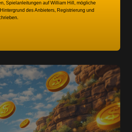
, Spielanleitungen auf William Hill, mögliche
Hintergrund des Anbieters, Registrierung und
chrieben.