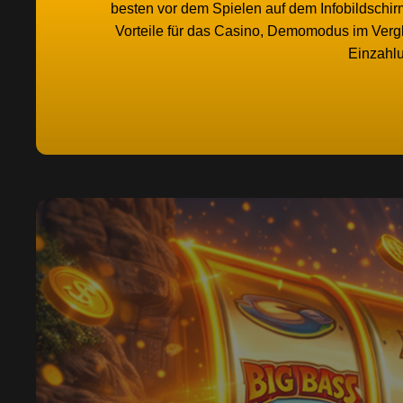
besten vor dem Spielen auf dem Infobildschir
Vorteile für das Casino, Demomodus im Vergl
Einzahlu