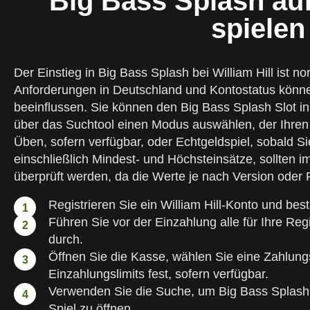
Big Bass Splash auf
spielen
Der Einstieg in Big Bass Splash bei William Hill ist n
Anforderungen in Deutschland und Kontostatus könne
beeinflussen. Sie können den Big Bass Splash Slot i
über das Suchtool einen Modus auswählen, der Ihre
Üben, sofern verfügbar, oder Echtgeldspiel, sobald Sie
einschließlich Mindest- und Höchsteinsätze, sollten i
überprüft werden, da die Werte je nach Version oder 
Registrieren Sie ein William Hill-Konto und bes
Führen Sie vor der Einzahlung alle für Ihre Reg
durch.
Öffnen Sie die Kasse, wählen Sie eine Zahlun
Einzahlungslimits fest, sofern verfügbar.
Verwenden Sie die Suche, um Big Bass Splash i
Spiel zu öffnen.