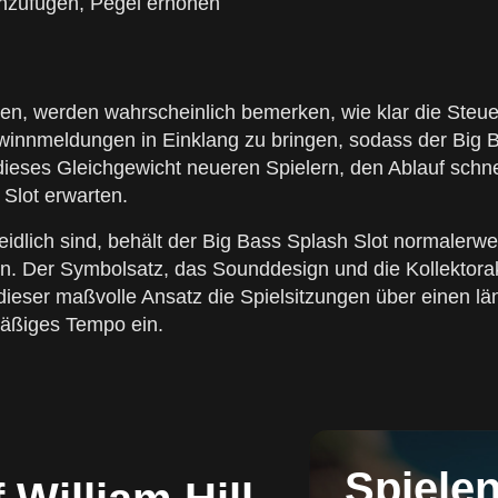
inzufügen, Pegel erhöhen
ehen, werden wahrscheinlich bemerken, wie klar die Steuer
ewinnmeldungen in Einklang zu bringen, sodass der Big 
dieses Gleichgewicht neueren Spielern, den Ablauf schne
Slot erwarten.
dlich sind, behält der Big Bass Splash Slot normalerwei
en. Der Symbolsatz, das Sounddesign und die Kollektor
dieser maßvolle Ansatz die Spielsitzungen über einen l
mäßiges Tempo ein.
Spiele