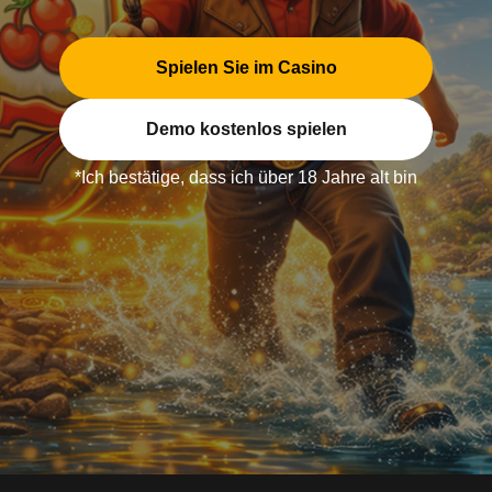
Spielen Sie im Casino
Demo kostenlos spielen
*Ich bestätige, dass ich über 18 Jahre alt bin