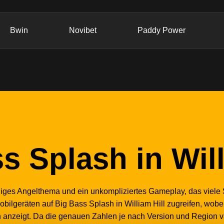
Bwin
Novibet
Paddy Power
s Splash in Will
diges Angelthema und ein unkompliziertes Gameplay, das viele
bilgeräten auf Big Bass Splash in William Hill zugreifen, wobei
n anzeigt. Da die genauen Zahlen je nach Version und Region v