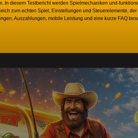
m. In diesem Testbericht werden Spielmechaniken und-funktionen
eich zum echten Spiel, Einstellungen und Steuerelemente, der 
ngen, Auszahlungen, mobile Leistung und eine kurze FAQ bes